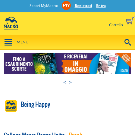
Scopri MyMacro:
Registrati
Entra
Carrello
MENU
<
>
Being Happy