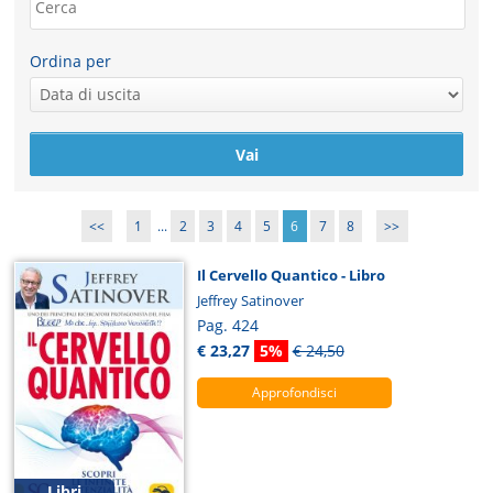
Ordina per
<<
1
...
2
3
4
5
6
7
8
>>
Il Cervello Quantico - Libro
Jeffrey Satinover
Pag. 424
€ 23,27
5%
€ 24,50
Approfondisci
Libri