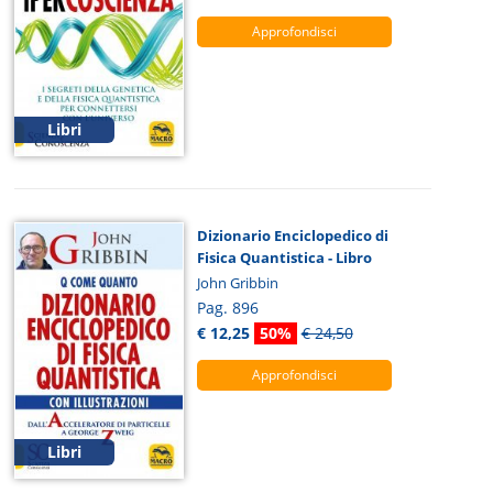
Approfondisci
Libri
Dizionario Enciclopedico di
Fisica Quantistica - Libro
John Gribbin
Pag. 896
€ 12,25
50%
€ 24,50
Approfondisci
Libri