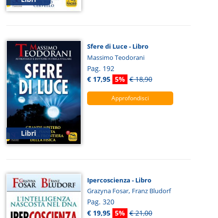
Sfere di Luce - Libro
Massimo Teodorani
Pag. 192
€ 17,95
5%
€ 18,90
Approfondisci
Libri
Ipercoscienza - Libro
,
Grazyna Fosar
Franz Bludorf
Pag. 320
€ 19,95
5%
€ 21,00